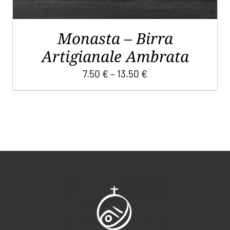
NELLA
PAGINA
DEL
Monasta – Birra
PRODOTTO
Artigianale Ambrata
7.50
€
–
13.50
€