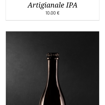
Artigianale IPA
10.00
€
QUESTO
SCEGLI
/
DETTAGLI
PRODOTTO
HA