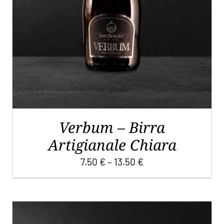
PIÙ
VARIANTI.
LE
OPZIONI
POSSONO
ESSERE
SCELTE
NELLA
PAGINA
DEL
Verbum – Birra
PRODOTTO
Artigianale Chiara
7.50
€
–
13.50
€