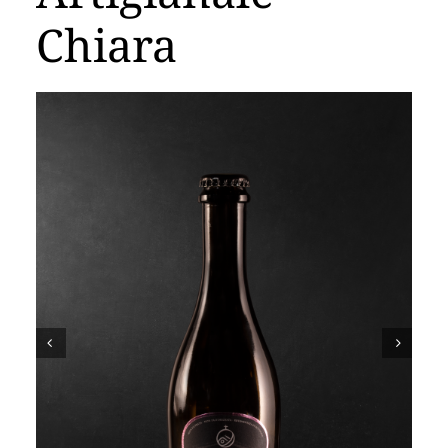
Carrello
Chiara

