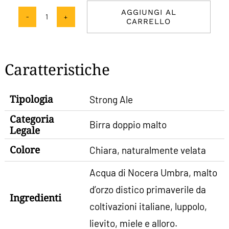
AGGIUNGI AL
CARRELLO
Aurum
–
Birra
Caratteristiche
Artigianale
Chiara
Tipologia
Strong Ale
quantità
Categoria
Birra doppio malto
Legale
Colore
Chiara, naturalmente velata
Acqua di Nocera Umbra, malto
d’orzo distico primaverile da
Ingredienti
coltivazioni italiane, luppolo,
lievito, miele e alloro.