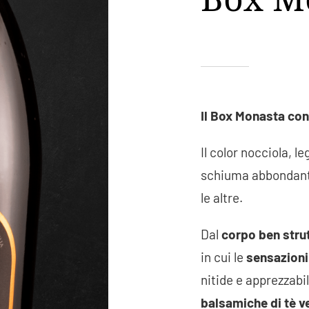
Il Box Monasta con
Il color nocciola, l
schiuma abbondante
le altre.
Dal
corpo ben stru
in cui le
sensazioni 
nitide e apprezzabi
balsamiche di tè v