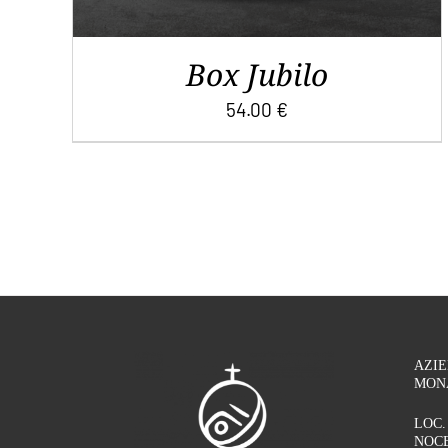
Box Jubilo
54.00
€
AZI
MON
LOC.
NOCE