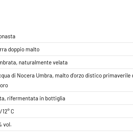
onasta
rra doppio malto
brata, naturalmente velata
qua di Nocera Umbra, malto d’orzo distico primaverile da 
loro
ta, rifermentata in bottiglia
/12° C
 vol.