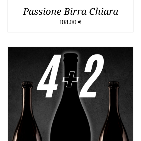
Passione Birra Chiara
108.00
€
QUESTO
SCEGLI
/
DETTAGLI
PRODOTTO