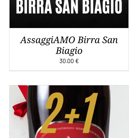
ESSERE
SCELTE
NELLA
PAGINA
DEL
AssaggiAMO Birra San
PRODOTTO
Biagio
30.00
€