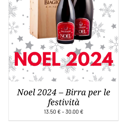
QUESTO
SCEGLI
/
DETTAGLI
PRODOTTO
HA
PIÙ
VARIANTI.
LE
OPZIONI
POSSONO
ESSERE
SCELTE
NELLA
PAGINA
DEL
Noel 2024 – Birra per le
PRODOTTO
festività
13.50
€
–
30.00
€