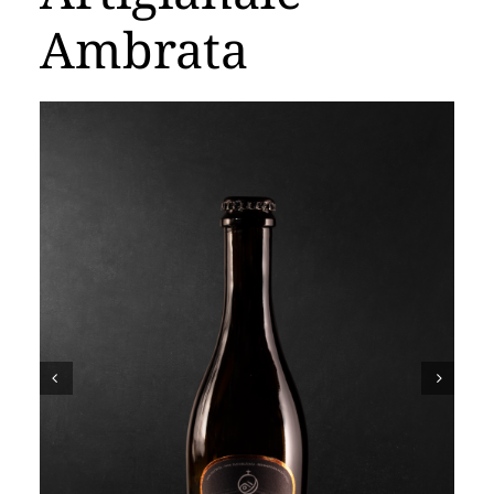
Carrello
Ambrata

