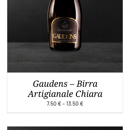
PRODOTTO
HA
PIÙ
VARIANTI.
LE
OPZIONI
POSSONO
ESSERE
SCELTE
NELLA
PAGINA
DEL
Gaudens – Birra
PRODOTTO
Artigianale Chiara
7.50
€
–
13.50
€