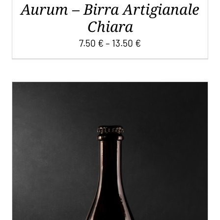
Aurum – Birra Artigianale
PRODOTTO
Chiara
7.50
€
–
13.50
€
QUESTO
SCEGLI
/
DETTAGLI