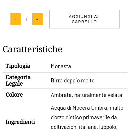
AGGIUNGI AL
CARRELLO
Monasta
–
Birra
Caratteristiche
Artigianale
Ambrata
Tipologia
Monasta
quantità
Categoria
Birra doppio malto
Legale
Colore
Ambrata, naturalmente velata
Acqua di Nocera Umbra, malto
d’orzo distico primaverile da
Ingredienti
coltivazioni italiane, luppolo,