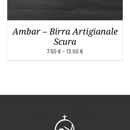
SCELTE
NELLA
PAGINA
DEL
Ambar – Birra Artigianale
PRODOTTO
Scura
7.50
€
–
13.50
€