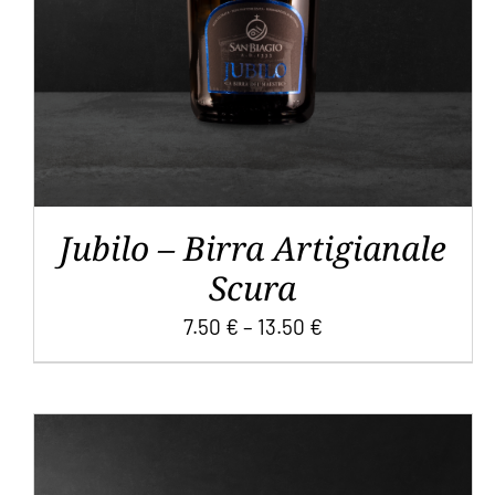
VARIANTI.
LE
OPZIONI
POSSONO
ESSERE
SCELTE
NELLA
PAGINA
DEL
Jubilo – Birra Artigianale
PRODOTTO
Scura
7.50
€
–
13.50
€