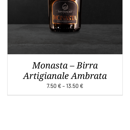
VARIANTI.
LE
OPZIONI
POSSONO
ESSERE
SCELTE
NELLA
PAGINA
DEL
Monasta – Birra
PRODOTTO
Artigianale Ambrata
7.50
€
–
13.50
€