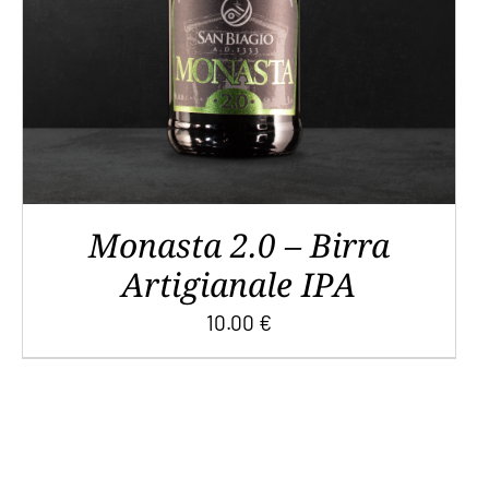
VARIANTI.
LE
OPZIONI
POSSONO
ESSERE
SCELTE
NELLA
PAGINA
DEL
Monasta 2.0 – Birra
PRODOTTO
Artigianale IPA
10.00
€