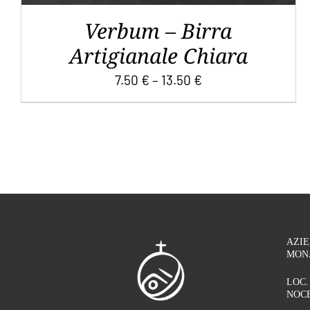
DEL
Verbum – Birra
PRODOTTO
Artigianale Chiara
7.50
€
–
13.50
€
AZI
MON
LOC.
NOCE